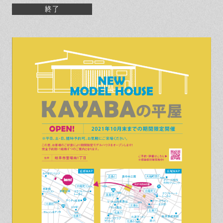
保証とサポート
よくある質問
採用情報
終了
お問い合わせ
ヒノキプロジェクト
お客様の声
木材辞典
Event
Contact
In
Fa
LI
st
ce
N
ag
bo
E
ra
ok
m