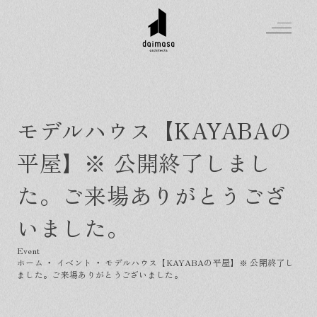
モデルハウス【KAYABAの
Greeting
平屋】※ 公開終了しまし
Made in DAIMASA
はじめましての方へ
た。ご来場ありがとうござ
For customer
私たちの想い
Topics
いました。
オーダーメイドの住まい
施工実績
Company
素材のこだわり
スタイル集
お知らせ
ホーム
・
イベント
・
モデルハウス【KAYABAの平屋】※ 公開終了し
Contact
住まいの特性
イベントを探す
ました。ご来場ありがとうございました。
イベント
会社概要
家づくりの流れ
気軽に相談会
スタッフ紹介
資料請求