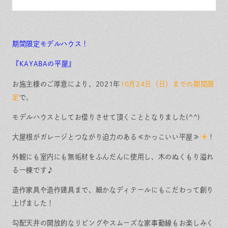
期間限定モデルハウス！
『KAYABAの平屋
』
お施主様のご厚意により、2021年
10月24日（日）までの期間限
定
で、
モデルハウスとしてお借りさせて頂くこととなりました(^^)
大屋根がガレージとつながり迫力のある≪かっこいい平屋≫
！
外観にも室内にも無垢材をふんだんに使用し、木のぬくもり溢れ
る一棟です♪
造作家具や造作建具まで、細かなディテールにもこだわって創り
上げました！
勾配天井の開放的なリビングやスムーズな家事動線もお楽しみく