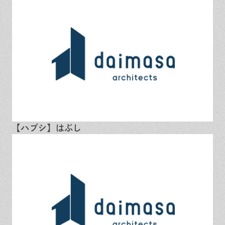
保証とサポート
よくある質問
採用情報
お問い合わせ
ヒノキプロジェクト
お客様の声
木材辞典
Event
Contact
In
Fa
LI
st
ce
N
ag
bo
E
ra
ok
【ハブシ】はぶし
m