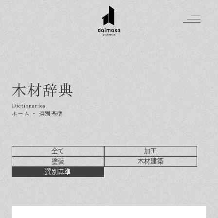
木材辞典
Greeting
Made in DAIMASA
ホーム
・
選別基準
はじめましての方へ
For customer
私たちの想い
Topics
全て
加工
オーダーメイドの住まい
施工実績
塗装
木材建築
Company
素材のこだわり
スタイル集
選別基準
お知らせ
Contact
住まいの特性
イベントを探す
イベント
会社概要
家づくりの流れ
気軽に相談会
スタッフ紹介
資料請求