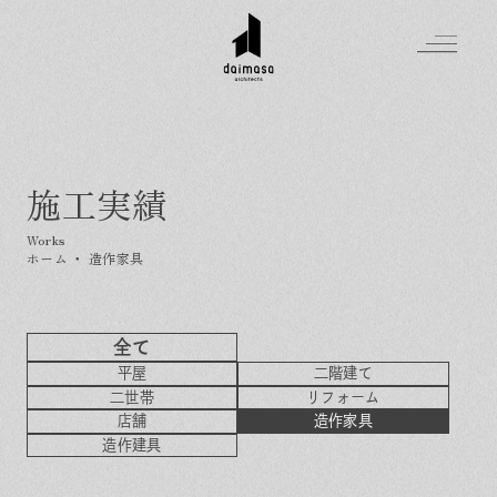
施工実績
Greeting
Made in DAIMASA
ホーム
・
造作家具
はじめましての方へ
For customer
私たちの想い
Topics
オーダーメイドの住まい
全て
施工実績
平屋
二階建て
Company
素材のこだわり
スタイル集
お知らせ
二世帯
リフォーム
店舗
造作家具
Contact
住まいの特性
イベントを探す
イベント
会社概要
造作建具
家づくりの流れ
気軽に相談会
スタッフ紹介
資料請求