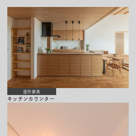
保証とサポート
よくある質問
採用情報
お問い合わせ
ヒノキプロジェクト
お客様の声
木材辞典
Event
Contact
In
Fa
LI
st
ce
N
ag
bo
E
ra
ok
m
造作家具
キッチンカウンター