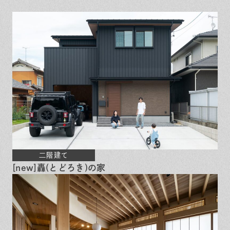
保証とサポート
よくある質問
採用情報
お問い合わせ
ヒノキプロジェクト
お客様の声
木材辞典
Event
Contact
In
Fa
LI
st
ce
N
ag
bo
E
ra
ok
m
二階建て
[new]轟(とどろき)の家