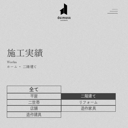
施工実績
Greeting
Made in DAIMASA
ホーム
・
二階建て
はじめましての方へ
For customer
私たちの想い
Topics
オーダーメイドの住まい
全て
施工実績
平屋
二階建て
Company
素材のこだわり
スタイル集
お知らせ
二世帯
リフォーム
店舗
造作家具
Contact
住まいの特性
イベントを探す
イベント
会社概要
造作建具
家づくりの流れ
気軽に相談会
スタッフ紹介
資料請求