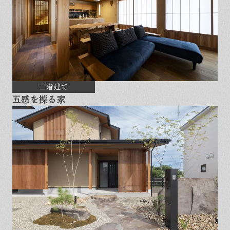
二階建て
五感を擽る家