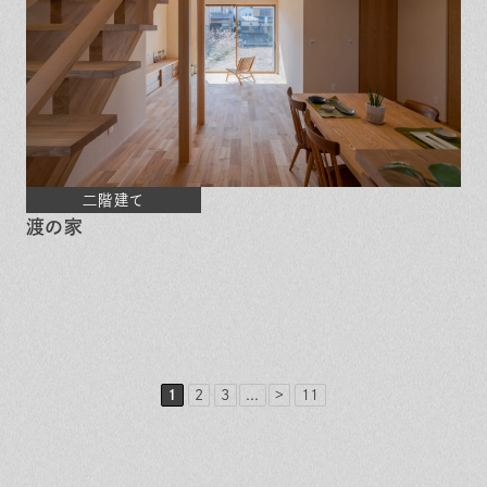
二階建て
渡の家
1
2
3
...
>
11