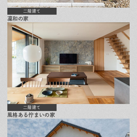
二階建て
凜和の家
二階建て
風格ある佇まいの家