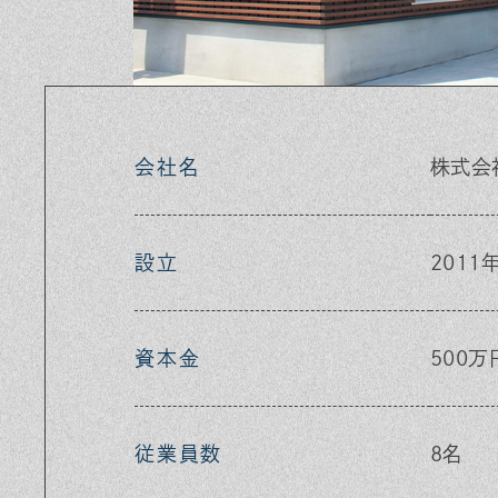
ra
ok
m
会社名
株式会
設立
2011
資本金
500万
従業員数
8名