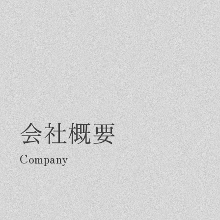
会社概要
Greeting
Made in DAIMASA
Fo
はじめましての方へ
私たちの想い
施
オーダーメイドの住まい
ス