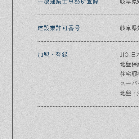
一級建築士事務所登録
岐阜県
建設業許可番号
岐阜県知
加盟・登録
JIO
地盤保
住宅瑕
スーパ
地盤・