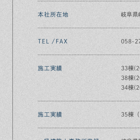
本社所在地
岐阜県
TEL /FAX
058-2
施工実績
33棟(
38棟(
34棟(
施工実績
35棟（