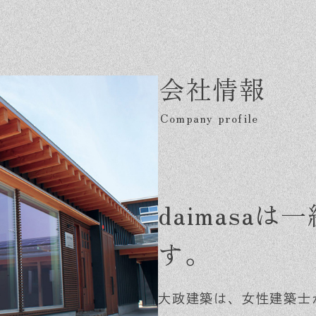
ベントを探す
採用情報
軽に相談会
くある質問
会社情報
客様の声
材辞典
daimasa
す。
大政建築は、女性建築士