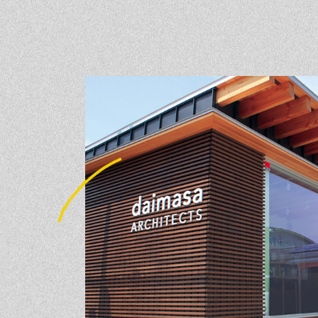
素材のこだわり
イ
住まいの特性
気
家づくりの流れ
よ
保証とサポート
お
ヒノキプロジェクト
木
In
Fa
LI
st
ce
N
ag
bo
E