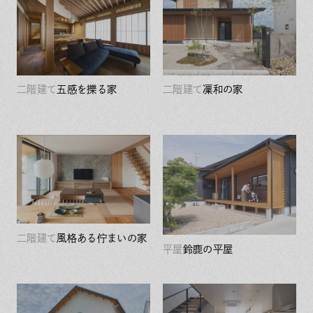
二階建て
五感を擽る家
二階建て
凜和の家
二階建て
風格ある佇まいの家
平屋
鈴鹿の平屋