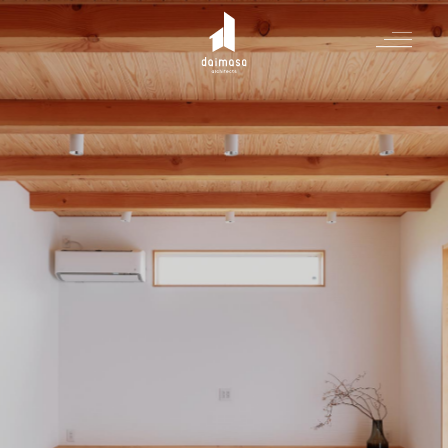
Greeting
Made in DAIMASA
はじめましての方へ
For customer
私たちの想い
Topics
オーダーメイドの住まい
施工実績
Company
素材のこだわり
スタイル集
お知らせ
Contact
住まいの特性
イベントを探す
イベント
会社概要
家づくりの流れ
気軽に相談会
スタッフ紹介
資料請求