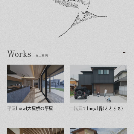
施工事例
平屋
[new]大屋根の平屋
二階建て
[new]轟(とどろき)
の家