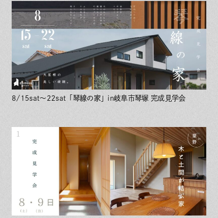
8/15sat～22sat「琴線の家」in岐阜市琴塚 完成見学会