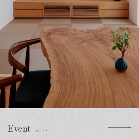
保証とサポート
よくある質問
採用情報
お問い合わせ
ヒノキプロジェクト
お客様の声
木材辞典
Event
Contact
In
Fa
LI
st
ce
N
ag
bo
E
ra
ok
m
イベント