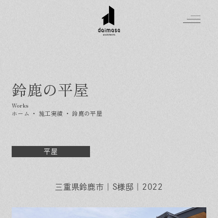
鈴鹿の平屋
Greeting
Made in DAIMASA
ホーム
・
施工実績
・
鈴鹿の平屋
はじめましての方へ
For customer
私たちの想い
Topics
オーダーメイドの住まい
平屋
施工実績
Company
素材のこだわり
スタイル集
お知らせ
Contact
住まいの特性
三重県鈴鹿市｜S様邸｜2022
イベントを探す
イベント
会社概要
家づくりの流れ
気軽に相談会
スタッフ紹介
資料請求