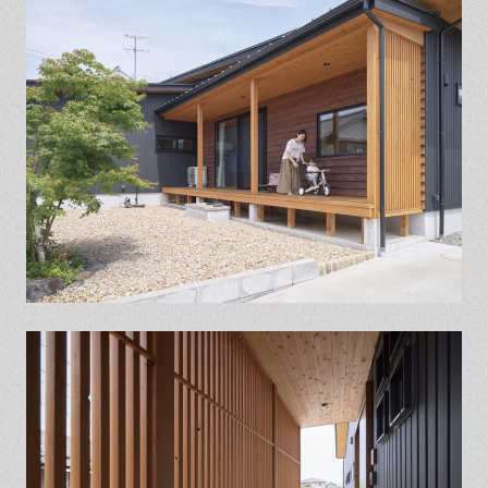
保証とサポート
よくある質問
採用情報
お問い合わせ
ヒノキプロジェクト
お客様の声
木材辞典
Event
Contact
In
Fa
LI
st
ce
N
ag
bo
E
ra
ok
m