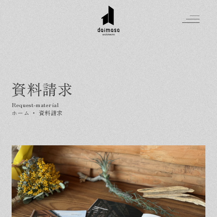
資料請求
Greeting
Made in DAIMASA
ホーム
・
資料請求
はじめましての方へ
For customer
私たちの想い
Topics
オーダーメイドの住まい
施工実績
Company
素材のこだわり
スタイル集
お知らせ
Contact
住まいの特性
イベントを探す
イベント
会社概要
家づくりの流れ
気軽に相談会
スタッフ紹介
資料請求