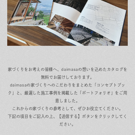
保証とサポート
よくある質問
採用情報
お問い合わせ
ヒノキプロジェクト
お客様の声
木材辞典
Event
Contact
In
Fa
LI
st
ce
N
家づくりをお考えの皆様へ、daimasaの想いを込めたカタログを
ag
bo
E
ra
ok
無料でお届けしております。
m
daimasaの家づくりへのこだわりをまとめた「コンセプトブッ
ク」と、厳選した施工事例を掲載した「ポートフォリオ」をご用
意しました。
これからの家づくりの参考として、ぜひお役立てください。
下記の項目をご記入の上、【送信する】ボタンをクリックしてく
ださい。