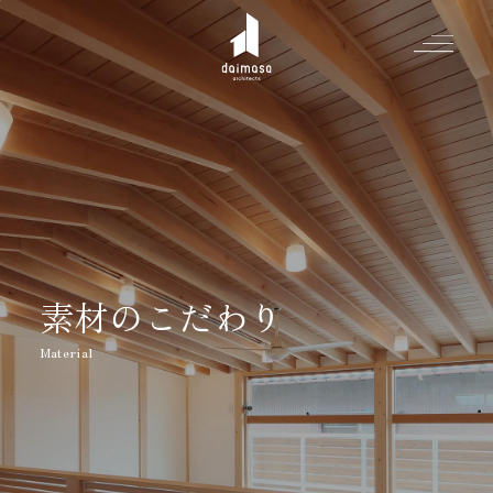
Greeting
Made in DAIMASA
はじめましての方へ
For customer
素材のこだわり
私たちの想い
Topics
オーダーメイドの住まい
施工実績
Company
素材のこだわり
スタイル集
お知らせ
Contact
住まいの特性
イベントを探す
イベント
会社概要
家づくりの流れ
気軽に相談会
スタッフ紹介
資料請求