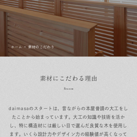
保証とサポート
よくある質問
採用情報
お問い合わせ
ヒノキプロジェクト
お客様の声
木材辞典
ホーム
・
素材のこだわり
Event
Contact
In
Fa
LI
st
ce
N
ag
bo
E
素材にこだわる理由
ra
ok
m
daimasaのスタートは、昔ながらの本屋普請の大工をし
たことから始まっています。大工の知識や技術を活か
し、特に構造材には厳しい目で選んだ良質な木を使用し
ます。いくら設計力やデザイン力の経験値が高くなって