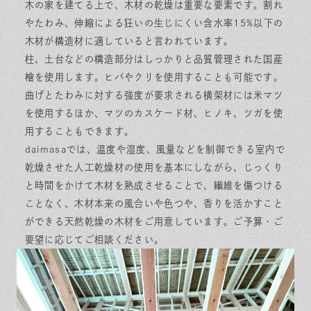
木の家を建てる上で、木材の乾燥は重要な要素です。割れ
やたわみ、伸縮による狂いの生じにくい含水率15%以下の
木材が構造材に適していると言われています。
柱、土台などの構造部分はしっかりと品質管理された国産
檜を使用します。ヒバやクリを使用することも可能です。
曲げとたわみに対する強度が要求される横架材には米マツ
を使用するほか、マツのカスケード材、ヒノキ、ツガを使
用することもできます。
daimasaでは、温度や湿度、風量などを制御できる室内で
乾燥させた人工乾燥材の使用を基本にしながら、じっくり
と時間をかけて木材を熟成させることで、繊維を傷つける
ことなく、木材本来の風合いや色つや、香りを活かすこと
ができる天然乾燥の木材をご用意しています。ご予算・ご
要望に応じてご相談ください。