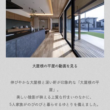
保証とサポート
よくある質問
採用情報
お問い合わせ
ヒノキプロジェクト
お客様の声
木材辞典
Event
Contact
In
Fa
LI
st
ce
N
ag
bo
E
ra
ok
m
大屋根の平屋の動画を見る
伸びやかな大屋根と深い軒が印象的な「大屋根の平
屋」。
美しい陰影が映える上質な佇まいのなかに、
5人家族がのびのびと暮らせるゆとりを備えました。