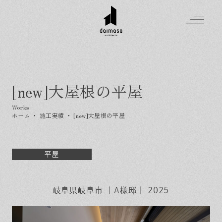
[new]大屋根の平屋
Greeting
Made in DAIMASA
ホーム
・
施工実績
・
[new]大屋根の平屋
はじめましての方へ
For customer
私たちの想い
Topics
オーダーメイドの住まい
平屋
施工実績
Company
素材のこだわり
スタイル集
お知らせ
Contact
住まいの特性
岐阜県岐阜市 ｜A様邸｜ 2025
イベントを探す
イベント
会社概要
家づくりの流れ
気軽に相談会
スタッフ紹介
資料請求