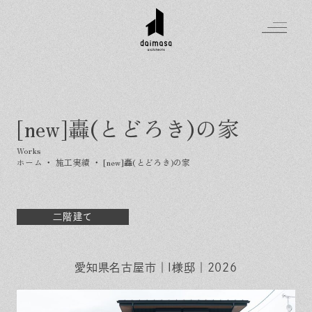
[new]轟(とどろき)の家
Greeting
Made in DAIMASA
ホーム
・
施工実績
・
[new]轟(とどろき)の家
はじめましての方へ
For customer
私たちの想い
Topics
オーダーメイドの住まい
二階建て
施工実績
Company
素材のこだわり
スタイル集
お知らせ
Contact
住まいの特性
愛知県名古屋市｜I様邸｜2026
イベントを探す
イベント
会社概要
家づくりの流れ
気軽に相談会
スタッフ紹介
資料請求