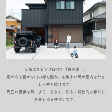
保証とサポート
よくある質問
採用情報
お問い合わせ
ヒノキプロジェクト
お客様の声
木材辞典
Event
Contact
In
Fa
LI
st
ce
N
ag
bo
E
ra
ok
m
２階にリビング設けた「轟の家」。
窓からは豊かな山の緑を望み、心地よい風が室内をやさ
しく吹き抜けます。
周囲の視線を気にすることなく、明るく開放的な暮らし
を楽しめる住まいです。