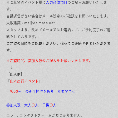
※ご希望のイベント欄に
入力必須項目
のご記入お願いいたしま
す。
自動返信がない場合はメール設定のご確認をお願いいたします。
大政建築：ms＠daimasa.net
スタッフより、改めてメール又はお電話にて、ご予約完了のご連
絡をしております。
ご希望の日時をご記載ください。追ってご連絡させていただきま
す。
※希望時間、参加人数のご記入をお願いいたします。
↓
［記入例］
「
山木商行イベント
」
9:00
～ のみ１枠空きあり ※要問合せ
参加人数 大人
○
人 子供
○
人
エラー:
コンタクトフォームが見つかりません。