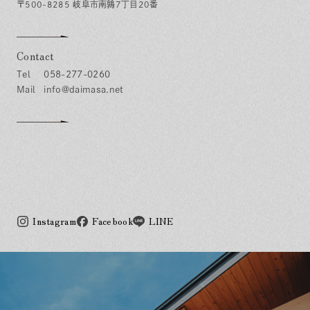
〒500-8285 岐阜市南鶉7丁目20番
Contact
058-277-0260
info@daimasa.net
Instagram
Facebook
LINE