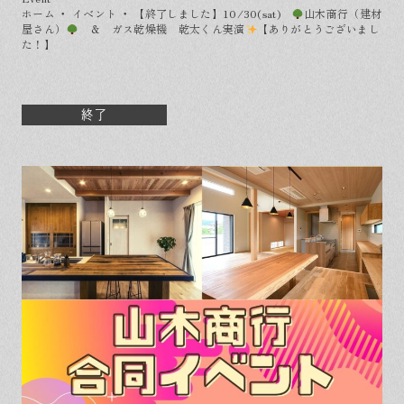
保証とサポート
よくある質問
ホーム
・
イベント
・
【終了しました】10/30(sat)
山木商行（建材
採用情報
お問い合わせ
屋さん）
＆ ガス乾燥機 乾太くん実演
【ありがとうございまし
ヒノキプロジェクト
お客様の声
た！】
木材辞典
終了
Event
Contact
In
Fa
LI
st
ce
N
ag
bo
E
ra
ok
m