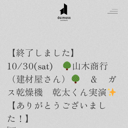
【終了しました】
Greeting
10/30(sat)
山木商行
Made in DAIMASA
はじめましての方へ
（建材屋さん）
＆ ガ
For customer
私たちの想い
Topics
ス乾燥機 乾太くん実演
オーダーメイドの住まい
施工実績
Company
素材のこだわり
スタイル集
【ありがとうございまし
お知らせ
Contact
住まいの特性
イベントを探す
イベント
会社概要
た！】
家づくりの流れ
気軽に相談会
スタッフ紹介
資料請求