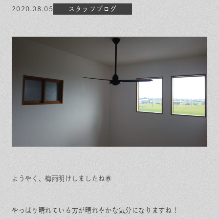
保証とサポート
よくある質問
採用情報
2020.08.05
スタッフブログ
お問い合わせ
ヒノキプロジェクト
お客様の声
木材辞典
Event
Contact
In
Fa
LI
st
ce
N
ag
bo
E
ra
ok
m
ようやく、梅雨明けしましたね☀
やっぱり晴れている方が晴れやかな気分になりますね！