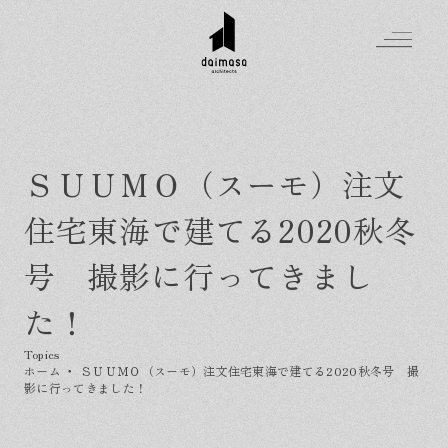
ＳＵＵＭＯ（スーモ）注文
Greeting
住宅東海で建てる2020秋冬
Made in DAIMASA
はじめましての方へ
号 撮影に行ってきまし
For customer
私たちの想い
Topics
た！
オーダーメイドの住まい
施工実績
Company
素材のこだわり
スタイル集
お知らせ
ホーム
・
ＳＵＵＭＯ（スーモ）注文住宅東海で建てる2020秋冬号 撮
Contact
住まいの特性
イベントを探す
影に行ってきました！
イベント
会社概要
家づくりの流れ
気軽に相談会
スタッフ紹介
資料請求