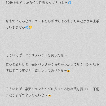
保証とサポート
よくある質問
30歳を過ぎてから特に最近太ってきました
採用情報
お問い合わせ
ヒノキプロジェクト
お客様の声
木材辞典
今までいろんなダイエットを心がけてはみましたがなかなか上手
くいきません
Event
Contact
In
Fa
LI
st
ce
N
そういえば シッスクパッドを買ったな〜
ag
bo
E
ra
ok
m
買って満足して 毎月バックがくるのがわかってなく 封も切ら
ずに半年で気づき 欲しい人にあげたな〜
そういえば 楽天でランキングに入ってる飲み薬も買って 下痢
になりすぎてやってないな〜