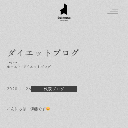
ダイエットブログ
Greeting
Made in DAIMASA
ホーム
・
ダイエットブログ
はじめましての方へ
For customer
私たちの想い
Topics
2020.11.26
オーダーメイドの住まい
代表ブログ
施工実績
Company
素材のこだわり
スタイル集
お知らせ
Contact
こんにちは 伊藤です
住まいの特性
イベントを探す
イベント
会社概要
家づくりの流れ
気軽に相談会
スタッフ紹介
資料請求