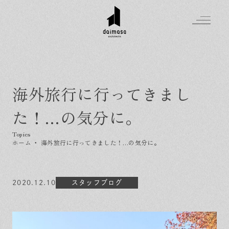
海外旅行に行ってきまし
Greeting
た！…の気分に。
Made in DAIMASA
はじめましての方へ
For customer
私たちの想い
ホーム
・
海外旅行に行ってきました！…の気分に。
Topics
オーダーメイドの住まい
施工実績
Company
素材のこだわり
スタイル集
お知らせ
2020.12.10
スタッフブログ
Contact
住まいの特性
イベントを探す
イベント
会社概要
家づくりの流れ
気軽に相談会
スタッフ紹介
資料請求