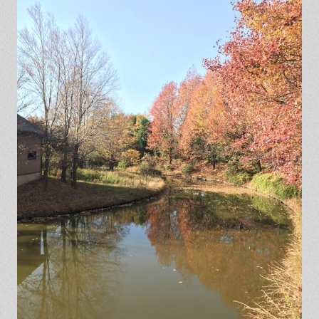
保証とサポート
よくある質問
採用情報
お問い合わせ
ヒノキプロジェクト
お客様の声
木材辞典
Event
Contact
In
Fa
LI
st
ce
N
ag
bo
E
ra
ok
m