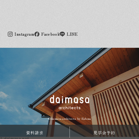
Instagram
Facebook
LINE
©daimasa architects by
Rabona
資料請求
見学会予約
*.daimasa.net