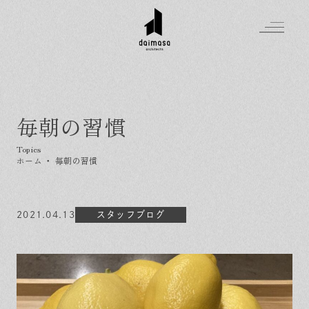
毎朝の習慣
Greeting
Made in DAIMASA
ホーム
・
毎朝の習慣
はじめましての方へ
For customer
私たちの想い
Topics
2021.04.13
オーダーメイドの住まい
スタッフブログ
施工実績
Company
素材のこだわり
スタイル集
お知らせ
Contact
住まいの特性
イベントを探す
イベント
会社概要
家づくりの流れ
気軽に相談会
スタッフ紹介
資料請求