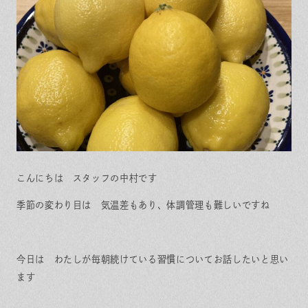
保証とサポート
よくある質問
採用情報
お問い合わせ
ヒノキプロジェクト
お客様の声
木材辞典
Event
Contact
In
Fa
LI
st
ce
N
ag
bo
E
ra
ok
こんにちは スタッフの中村です
m
季節の変わり目は 気温差もあり、体調管理も難しいですね
今日は わたしが毎朝続けている習慣についてお話したいと思い
ます