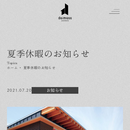
夏季休暇のお知らせ
Greeting
Made in DAIMASA
ホーム
・
夏季休暇のお知らせ
はじめましての方へ
For customer
私たちの想い
Topics
2021.07.20
オーダーメイドの住まい
お知らせ
施工実績
Company
素材のこだわり
スタイル集
お知らせ
Contact
住まいの特性
イベントを探す
イベント
会社概要
家づくりの流れ
気軽に相談会
スタッフ紹介
資料請求