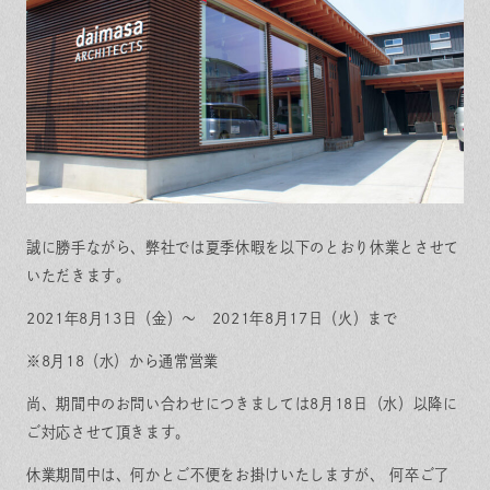
保証とサポート
よくある質問
採用情報
お問い合わせ
ヒノキプロジェクト
お客様の声
木材辞典
Event
Contact
In
Fa
LI
st
ce
N
誠に勝手ながら、弊社では夏季休暇を以下のとおり休業とさせて
ag
bo
E
ra
ok
いただきます。
m
2021年8月13日（金）～ 2021年8月17日（火）まで
※8月18（水）から通常営業
尚、期間中のお問い合わせにつきましては8月18日（水）以降に
ご対応させて頂きます。
休業期間中は、何かとご不便をお掛けいたしますが、 何卒ご了