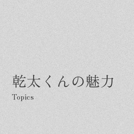
乾太くんの魅力
Greeting
Made in DAIMASA
Fo
はじめましての方へ
私たちの想い
施
オーダーメイドの住まい
ス