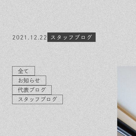
素材のこだわり
イ
住まいの特性
気
家づくりの流れ
よ
2021.12.22
スタッフブログ
保証とサポート
お
ヒノキプロジェクト
木
全て
お知らせ
代表ブログ
スタッフブログ
In
Fa
LI
st
ce
N
ag
bo
E