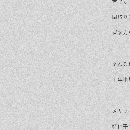
置き方
間取り
置き方
そんな
１年半
メリッ
特に干