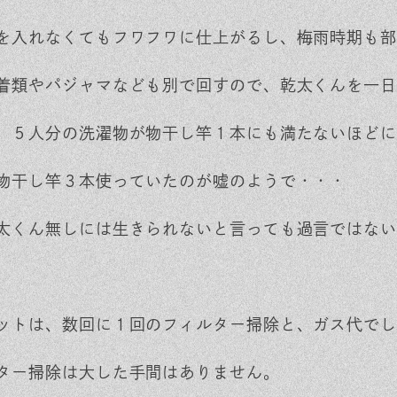
を入れなくてもフワフワに仕上がるし、梅雨時期も部
着類やパジャマなども別で回すので、乾太くんを一日
、５人分の洗濯物が物干し竿１本にも満たないほどに
物干し竿３本使っていたのが嘘のようで・・・
太くん無しには生きられないと言っても過言ではない
ットは、数回に１回のフィルター掃除と、ガス代でし
ター掃除は大した手間はありません。