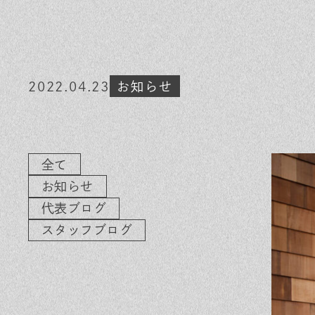
素材のこだわり
イ
住まいの特性
気
家づくりの流れ
よ
2022.04.23
お知らせ
保証とサポート
お
ヒノキプロジェクト
木
全て
お知らせ
代表ブログ
スタッフブログ
In
Fa
LI
st
ce
N
ag
bo
E