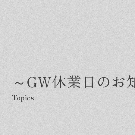
～GW休業日のお
Greeting
Made in DAIMASA
Fo
はじめましての方へ
私たちの想い
施
オーダーメイドの住まい
ス