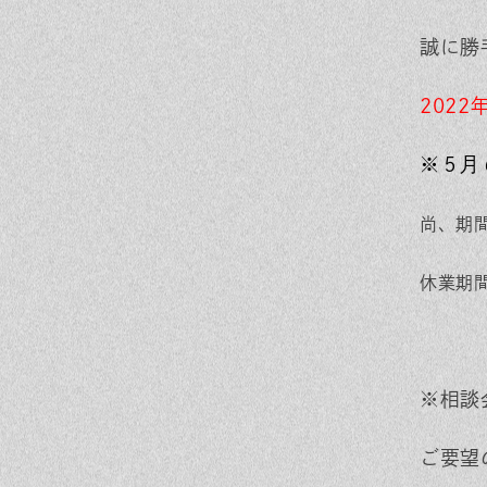
誠に勝
2022
※５月
尚、期
休業期
※相談
ご要望