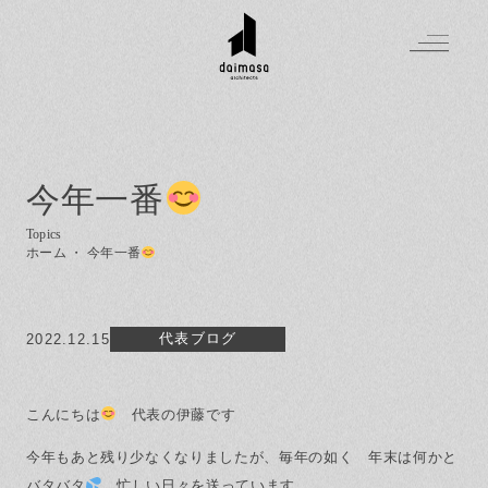
今年一番
Greeting
Made in DAIMASA
ホーム
・
今年一番
はじめましての方へ
For customer
私たちの想い
Topics
オーダーメイドの住まい
代表ブログ
2022.12.15
施工実績
Company
素材のこだわり
スタイル集
お知らせ
こんにちは
住まいの特性
代表の伊藤です
Contact
イベントを探す
イベント
会社概要
家づくりの流れ
気軽に相談会
今年もあと残り少なくなりましたが、毎年の如く 年末は何かと
スタッフ紹介
資料請求
バタバタ
忙しい日々を送っています