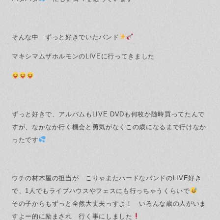
保証とサポート
よくある質問
採用情報
お問い合わせ
ヒノキプロジェクト
お客様の声
そんな中 ずっと好きでいたバンド
木材辞典
マキシマムザホルモンのLIVEに行ってきました
Event
Contact
In
Fa
LI
sta
ce
N
ずっと好きで、アルバムもLIVE DVDも何枚か随時買ってたんで
gr
bo
E
am
ok
すが、なかなか行く機会と勇気がなくこの歳になるまで行けなか
ったです
ウチの材木屋の担当が こりゃまたハードなバンドのLIVE好き
で、1人でもライブハウスやフェスにも行っちゃうくらいで
その子からもずっと全然大丈夫っすよ！ いろんな歳の人がいま
すよー的に励まされ 行く事にしました