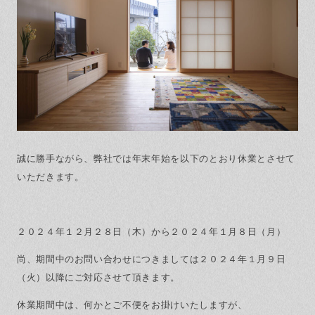
保証とサポート
よくある質問
採用情報
お問い合わせ
ヒノキプロジェクト
お客様の声
木材辞典
Event
Contact
In
Fa
LI
sta
ce
N
誠に勝手ながら、弊社では年末年始を以下のとおり休業とさせて
gr
bo
E
am
ok
いただきます。
２０２４年１２月２８日（木）から２０２４年１月８日（月）
尚、期間中のお問い合わせにつきましては２０２４年１月９日
（火）以降にご対応させて頂きます。
休業期間中は、何かとご不便をお掛けいたしますが、