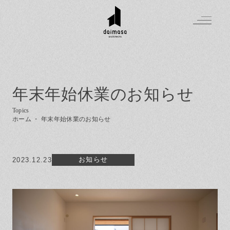
年末年始休業のお知らせ
Greeting
Made in DAIMASA
ホーム
・
年末年始休業のお知らせ
はじめましての方へ
For customer
私たちの想い
Topics
オーダーメイドの住まい
お知らせ
2023.12.23
施工実績
Company
素材のこだわり
スタイル集
お知らせ
住まいの特性
Contact
イベントを探す
イベント
会社概要
家づくりの流れ
気軽に相談会
スタッフ紹介
資料請求