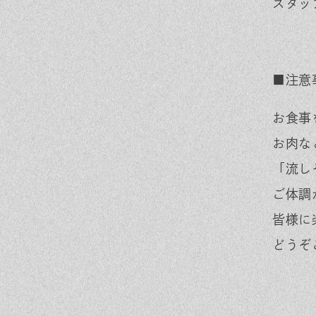
スタッ
■注意
お食事
お肉な
「流し
ご体調
皆様に
どうぞ