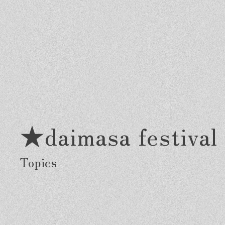
★daimasa festi
Greeting
Made in DAIMASA
Fo
はじめましての方へ
私たちの想い
施
オーダーメイドの住まい
ス