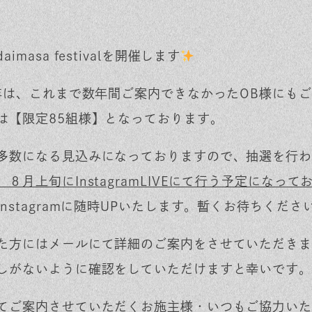
aimasa festivalを開催します
5年は、これまで数年間ご案内できなかったOB様にも
は
【限定85組様】
となっております。
多数になる見込みになっておりますので、
抽選
を行わ
、８月上旬にInstagramLIVEにて行う予定になって
Instagramに随時UPいたします。暫くお待ちくださ
た方にはメールにて詳細のご案内をさせていただきま
しがないように確認をしていただけますと幸いです。
てご案内させていただくお施主様・いつもご協力いた