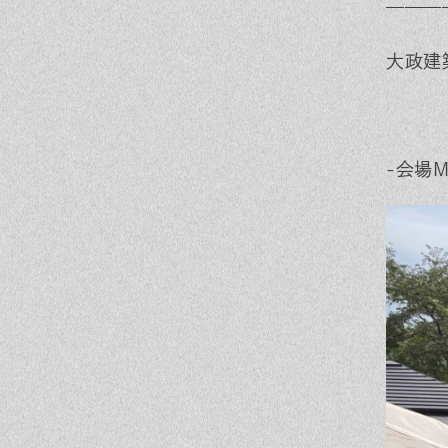
———
大政建
-会場M