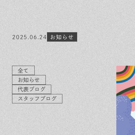
素材のこだわり
イ
住まいの特性
気
家づくりの流れ
よ
2025.06.24
お知らせ
保証とサポート
お
ヒノキプロジェクト
木
全て
お知らせ
代表ブログ
スタッフブログ
In
Fa
LI
st
ce
N
ag
bo
E