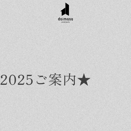
val 2025ご案内★
r customer
Topics
Company
Contact
工実績
お知らせ
会社概要
資料請求
タイル集
イベント
スタッフ紹介
お問い合わせ