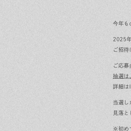
今年もd
202
ご招待
ご応募
抽選は
詳細は
当選し
見落と
※初め