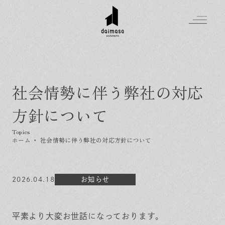
社会情勢に伴う弊社の対応
Greeting
方針について
Made in DAIMASA
はじめましての方へ
For customer
私たちの想い
ホーム
・
社会情勢に伴う弊社の対応方針について
Topics
オーダーメイドの住まい
施工実績
Company
素材のこだわり
スタイル集
お知らせ
2026.04.18
お知らせ
Contact
住まいの特性
イベントを探す
イベント
会社概要
家づくりの流れ
気軽に相談会
スタッフ紹介
平素より大変お世話になっております。
資料請求