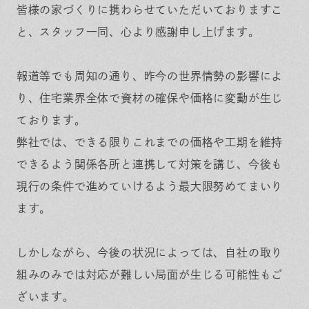
保証とサポート
よくある質問
皆様の家づくりに携わらせていただいておりますこ
採用情報
お問い合わせ
ヒノキプロジェクト
お客様の声
と、スタッフ一同、心より感謝申し上げます。
木材辞典
報道等でも周知の通り、昨今の世界情勢の影響によ
り、住宅業界全体で資材の確保や価格に変動が生じ
ております。
Event
Contact
弊社では、できる限りこれまでの価格や工期を維持
In
Fa
LI
st
ce
N
ag
bo
E
できるよう関係各所と連携して対策を講じ、今後も
ra
ok
m
現行の条件で進めていけるよう最大限努めてまいり
ます。
しかしながら、今後の状況によっては、自社の取り
組みのみでは対応が難しい局面が生じる可能性もご
ざいます。