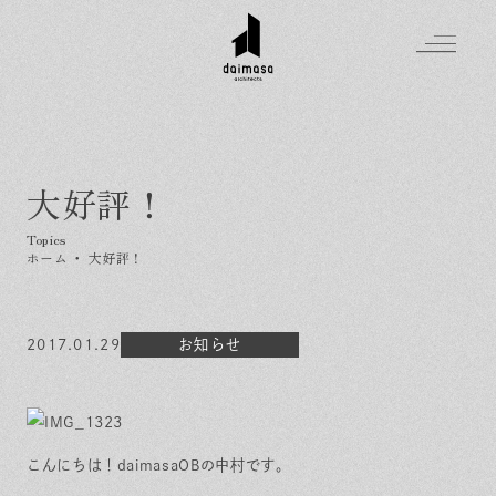
大好評！
Greeting
Made in DAIMASA
ホーム
・
大好評！
はじめましての方へ
For customer
私たちの想い
Topics
2017.01.29
オーダーメイドの住まい
お知らせ
施工実績
Company
素材のこだわり
スタイル集
お知らせ
Contact
住まいの特性
イベントを探す
イベント
会社概要
家づくりの流れ
気軽に相談会
こんにちは！daimasaOBの中村です。
スタッフ紹介
資料請求