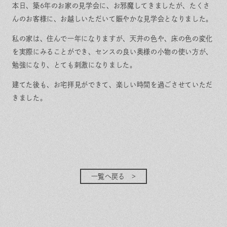
保証とサポート
よくある質問
本日、築6年のお家の見学会に、お邪魔してきましたが、たくさ
採用情報
お問い合わせ
んのお客様に、お越しいただいて賑やかな見学会となりました。
ヒノキプロジェクト
お客様の声
私の家は、住んで一年になりますが、天井の色や、床の色の変化
木材辞典
を実際にみることができ、センスの良い奥様の小物の使い方が、
勉強になり、とても刺激になりました。
建てた後も、お宅拝見ができて、楽しい時間を過ごさせていただ
きました。
Event
Contact
In
Fa
LI
st
ce
N
ag
bo
E
ra
ok
m
一覧へ戻る