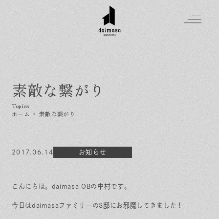
素敵な繋がり
Greeting
Made in DAIMASA
ホーム
・
素敵な繋がり
はじめましての方へ
For customer
私たちの想い
Topics
2017.06.14
オーダーメイドの住まい
お知らせ
施工実績
Company
素材のこだわり
スタイル集
お知らせ
Contact
こんにちは。daimasa OBの中村です。
住まいの特性
イベントを探す
イベント
会社概要
家づくりの流れ
気軽に相談会
今日はdaimasaファミリーのS邸にお邪魔してきました！
スタッフ紹介
資料請求