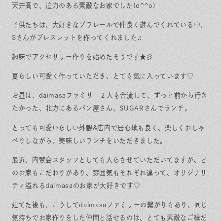
保証とサポート
よくある質問
天井高で、迫力のある素敵なお家でした(o^^o)
採用情報
お問い合わせ
ヒノキプロジェクト
お客様の声
子供たちは、大好きなプラレールで仲良く遊んでくれている中、
Sさんがブレスレットを作ってくれました♫
木材辞典
趣味でアクセサリー作りを始めたそうです★彡
夏らしい可愛く作っていただき、とても気に入っています♡
お昼は、daimasaファミリー２人も合流して、ずっと前から行き
Event
Contact
In
Fa
LI
たかった、北方にあるパン屋さん、SUGARさんでランチ。
st
ce
N
ag
bo
E
ra
ok
とっても可愛いらしい外観&店内で居心地も良く、楽しくおしゃ
m
べりしながら、美味しいランチをいただきました。
最近、内覧会スタッフとしても入らさせていただいてますが、ど
のお家もこだわりがあり、雰囲気もそれぞれ違って、オリジナリ
ティ溢れるdaimasaのお家が大好きです♡
建てた後も、こうしてdaimasaファミリーの繋がりもあり、同じ
気持ちでお家作りをした仲間と話せるのは、とても素敵なご縁だ