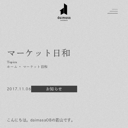
マーケット日和
Greeting
Made in DAIMASA
ホーム
・
マーケット日和
はじめましての方へ
For customer
私たちの想い
Topics
2017.11.06
オーダーメイドの住まい
お知らせ
施工実績
Company
素材のこだわり
スタイル集
お知らせ
Contact
住まいの特性
イベントを探す
イベント
会社概要
家づくりの流れ
気軽に相談会
こんにちは。daimasaOBの若山です。
スタッフ紹介
資料請求