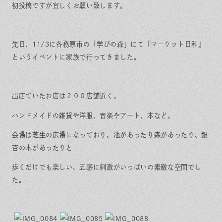
保証とサポート
よくある質問
初投稿ですが宜しくお願い致します。
採用情報
お問い合わせ
ヒノキプロジェクト
お客様の声
木材辞典
先日、11/3に各務原市の「学びの森」にて『マーケット日和』
というイベントに家族で行ってきました。
出店ていたお店は２００店舗近く。
Event
Contact
In
Fa
LI
st
ce
N
ハンドメイドの雑貨や洋服、音楽やアート、本など。
ag
bo
E
ra
ok
m
会場は芝生の広場になっており、池があったり森があったり、銀
杏の木があったりと
歩くだけでも楽しい、五感に刺激がいっぱいの素敵な空間でし
た。