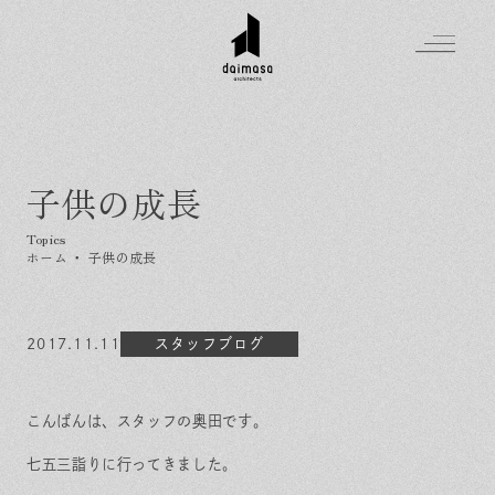
子供の成長
Greeting
Made in DAIMASA
ホーム
・
子供の成長
はじめましての方へ
For customer
私たちの想い
Topics
2017.11.11
オーダーメイドの住まい
スタッフブログ
施工実績
Company
素材のこだわり
スタイル集
お知らせ
Contact
こんばんは、スタッフの奥田です。
住まいの特性
イベントを探す
イベント
会社概要
家づくりの流れ
気軽に相談会
七五三詣りに行ってきました。
スタッフ紹介
資料請求