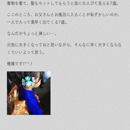
保証とサポート
よくある質問
着物を着て、髪もセットしてもらうと急に大人びて見える7歳。
採用情報
お問い合わせ
ヒノキプロジェクト
お客様の声
ここのところ、お父さんとお風呂に入ることが恥ずかしいのか、
一人で入って素早く出てくる7歳。
木材辞典
なんだかちょっと淋しい…。
元気に大きくなってねと思いながら、そんなに早く大きくならな
くていいよって思う。
Event
Contact
In
Fa
LI
複雑です(^^;)
st
ce
N
ag
bo
E
ra
ok
m