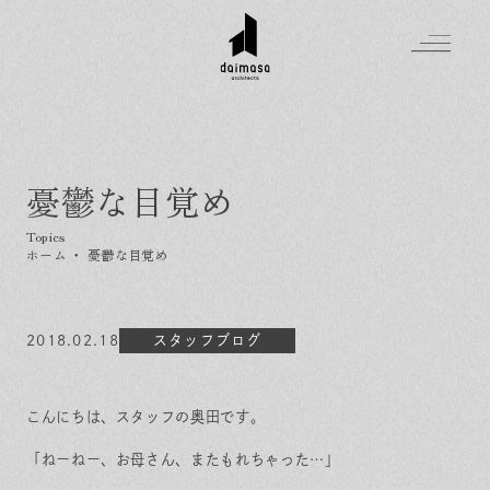
憂鬱な目覚め
Greeting
Made in DAIMASA
ホーム
・
憂鬱な目覚め
はじめましての方へ
For customer
私たちの想い
Topics
2018.02.18
オーダーメイドの住まい
スタッフブログ
施工実績
Company
素材のこだわり
スタイル集
お知らせ
Contact
こんにちは、スタッフの奥田です。
住まいの特性
イベントを探す
イベント
会社概要
家づくりの流れ
気軽に相談会
「ねーねー、お母さん、またもれちゃった…」
スタッフ紹介
資料請求