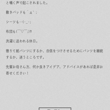
保証とサポート
よくある質問
と囁く声で起こされました。
採用情報
お問い合わせ
ヒノキプロジェクト
お客様の声
敷きパッドも´д` ;
木材辞典
シーツも…(･_･;
布団も(￣▽￣;)⁈
洗濯に追われる休日。
Event
Contact
懲りて紙パンツにするか、自信をつけさせるためにパンツを継続
In
Fa
LI
st
ce
N
するか、迷うところです。
ag
bo
E
ra
ok
m
先輩お母さん方、何か良きアイデア、アドバイスがあれば是非お
寄せください！