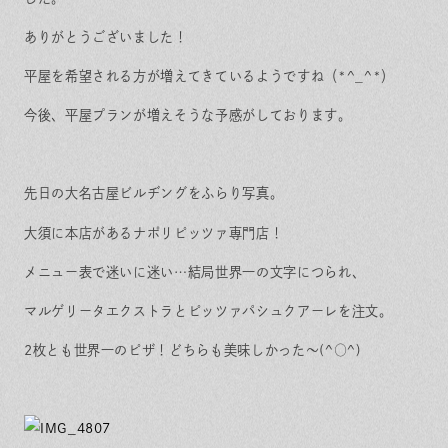
保証とサポート
よくある質問
採用情報
お問い合わせ
ありがとうございました！
ヒノキプロジェクト
お客様の声
平屋を希望される方が増えてきているようですね（*^_^*）
木材辞典
今後、平屋プランが増えそうな予感がしております。
先日の大名古屋ビルヂングをふらり写真。
Event
Contact
In
Fa
LI
st
ce
N
大須に本店があるナポリピッツァ専門店！
ag
bo
E
ra
ok
m
メニュー表で迷いに迷い…結局世界一の文字につられ、
マルゲリータエクストラとピッツァパシュクアーレを注文。
2枚とも世界一のピザ！どちらも美味しかった～(^○^)