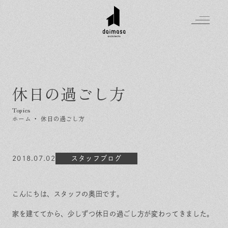
休日の過ごし方
Greeting
Made in DAIMASA
ホーム
・
休日の過ごし方
はじめましての方へ
For customer
私たちの想い
Topics
2018.07.02
オーダーメイドの住まい
スタッフブログ
施工実績
Company
素材のこだわり
スタイル集
お知らせ
Contact
こんにちは、スタッフの奥田です。
住まいの特性
イベントを探す
イベント
会社概要
家づくりの流れ
気軽に相談会
家を建ててから、少しずつ休日の過ごし方が変わってきました。
スタッフ紹介
資料請求