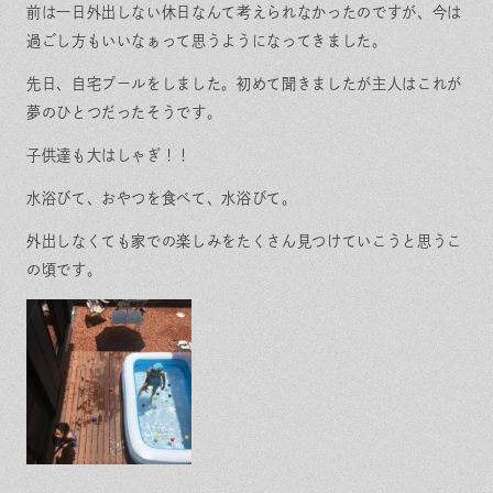
保証とサポート
よくある質問
前は一日外出しない休日なんて考えられなかったのですが、今は
採用情報
お問い合わせ
過ごし方もいいなぁって思うようになってきました。
ヒノキプロジェクト
お客様の声
先日、自宅プールをしました。初めて聞きましたが主人はこれが
木材辞典
夢のひとつだったそうです。
子供達も大はしゃぎ！！
水浴びて、おやつを食べて、水浴びて。
Event
Contact
In
Fa
LI
外出しなくても家での楽しみをたくさん見つけていこうと思うこ
st
ce
N
ag
bo
E
の頃です。
ra
ok
m