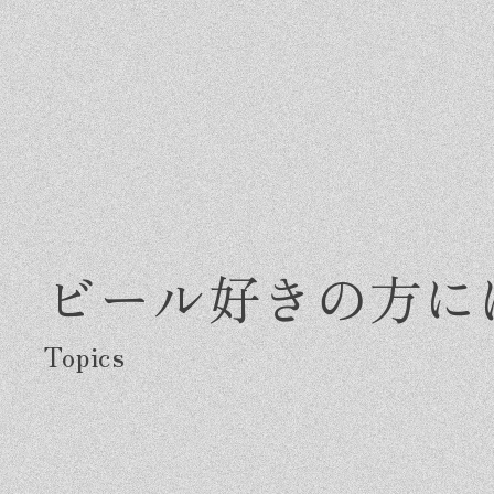
ビール好きの方に
Greeting
Made in DAIMASA
Fo
はじめましての方へ
私たちの想い
施
オーダーメイドの住まい
ス