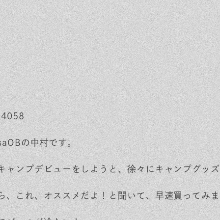
ベントを探す
採用情報
軽に相談会
くある質問
客様の声
材辞典
asaOBの中村です。
キャンプデビューをしようと、徐々にキャンプグッズ
ら、これ、オススメだよ！と聞いて、早速買ってみま