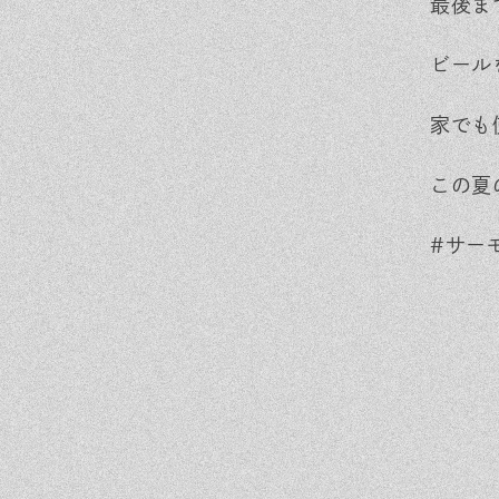
最後ま
ra
ok
m
ビール
家でも
この夏
#サー