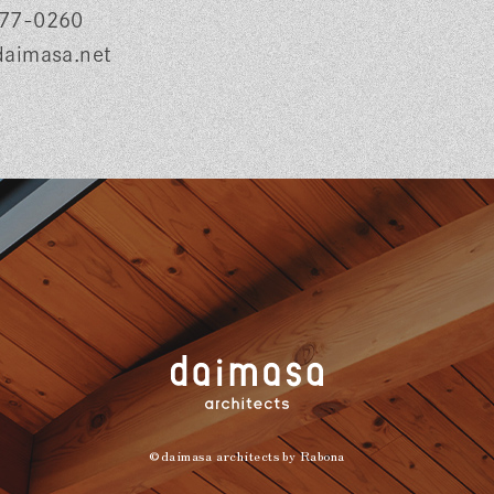
77-0260
daimasa.net
©daimasa architects by
Rabona