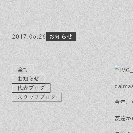
素材のこだわり
イ
住まいの特性
気
家づくりの流れ
よ
2017.06.26
お知らせ
保証とサポート
お
ヒノキプロジェクト
木
全て
お知らせ
daim
代表ブログ
スタッフブログ
今年、
友達か
In
Fa
LI
st
ce
N
ag
bo
E