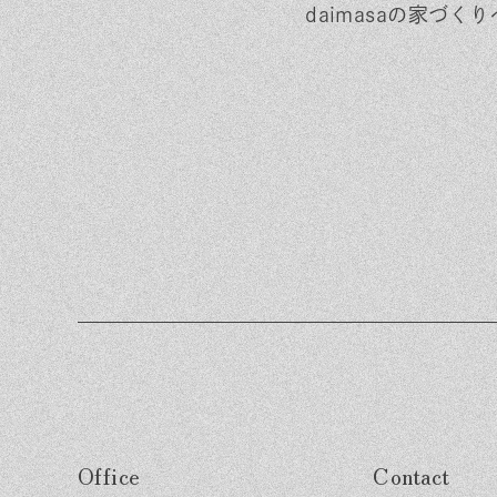
daimasaの家づ
Office
Contact