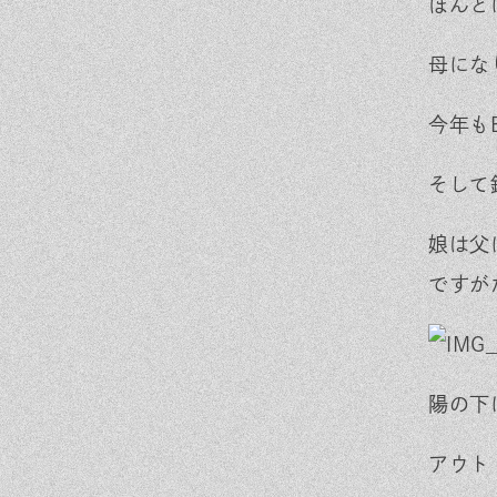
ほんと
ra
ok
m
母にな
今年も
そして
娘は父
ですが
陽の下
アウト