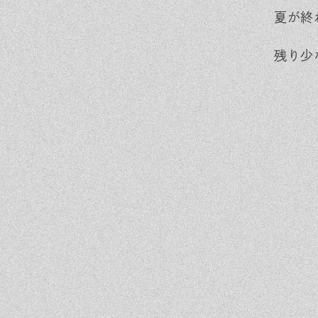
夏が終
残り少