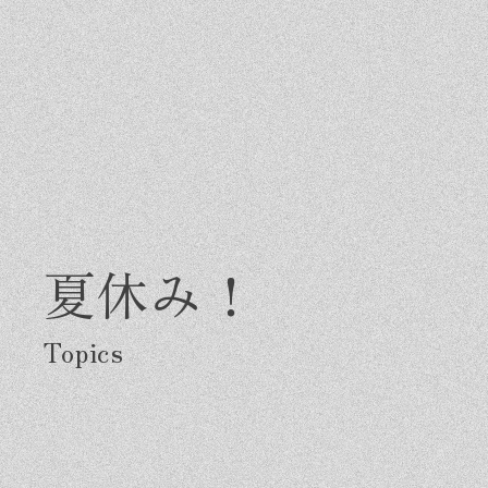
夏休み！
Greeting
Made in DAIMASA
Fo
はじめましての方へ
私たちの想い
施
オーダーメイドの住まい
ス