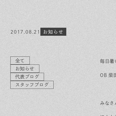
素材のこだわり
イ
住まいの特性
気
家づくりの流れ
よ
2017.08.21
お知らせ
保証とサポート
お
ヒノキプロジェクト
木
全て
毎日暑
お知らせ
OB 
代表ブログ
スタッフブログ
みなさ
In
Fa
LI
st
ce
N
ag
bo
E