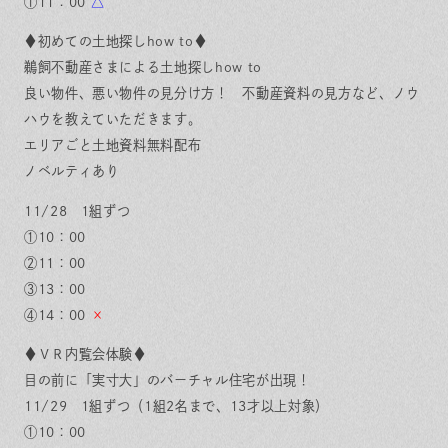
①11：00
△
♦初めての土地探しhow to♦
鵜飼不動産さまによる土地探しhow to
良い物件、悪い物件の見分け方！ 不動産資料の見方など、ノウ
ハウを教えていただきます。
エリアごと土地資料無料配布
ノベルティあり
11/28 1組ずつ
①10：00
②11：00
③13：00
④14：00
×
♦ＶＲ内覧会体験♦
目の前に「実寸大」のバーチャル住宅が出現！
11/29 1組ずつ（1組2名まで、13才以上対象）
①10：00