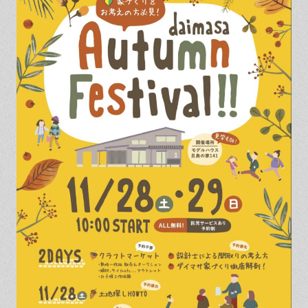
保証とサポート
よくある質問
採用情報
お問い合わせ
ヒノキプロジェクト
お客様の声
木材辞典
Event
Contact
In
Fa
LI
st
ce
N
ag
bo
E
ra
ok
m