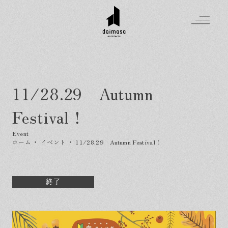
11/28.29 Autumn
Greeting
Festival！
Made in DAIMASA
はじめましての方へ
For customer
私たちの想い
ホーム
・
イベント
・
11/28.29 Autumn Festival！
Topics
オーダーメイドの住まい
施工実績
Company
素材のこだわり
スタイル集
お知らせ
終了
Contact
住まいの特性
イベントを探す
イベント
会社概要
家づくりの流れ
気軽に相談会
スタッフ紹介
資料請求