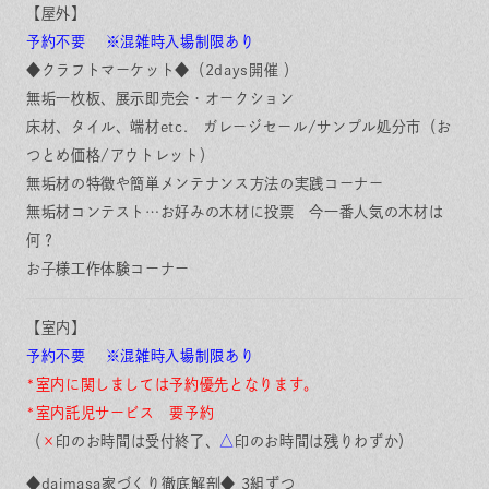
【屋外】
予約不要 ※混雑時入場制限あり
◆クラフトマーケット◆（2days開催 ）
無垢一枚板、展示即売会・オークション
床材、タイル、端材etc. ガレージセール/サンプル処分市（お
つとめ価格/アウトレット）
無垢材の特徴や簡単メンテナンス方法の実践コーナー
無垢材コンテスト…お好みの木材に投票 今一番人気の木材は
何？
お子様工作体験コーナー
【室内】
予約不要 ※混雑時入場制限あり
*室内に関しましては予約優先となります。
*室内託児サービス
要予約
（
×
印のお時間は受付終了、
△
印のお時間は残りわずか）
◆daimasa家づくり徹底解剖◆ 3組ずつ