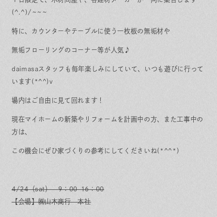
(^.^)/~~~
特に、カウンターやテーブルに使う一枚板の無垢材や
無垢フローリングのコーナー等が人気♪
daimasaスタッフも毎年楽しみにしていて、いつも遊びに行って
います(*^^)v
場内はご自由に見て回れます！
現在マイホームの新築やリフォームを計画中の方、また工事中の
方は、
この機会にぜひ家づくりの参考にしてくださいね(*^^*)
4/24（sat） 9：00-16：00
【会場】㈱山木商行 本社