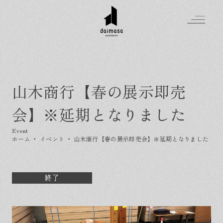
山木商行【春の展示即売
Greeting
会】※延期となりました
Made in DAIMASA
はじめましての方へ
For customer
私たちの想い
ホーム
・
イベント
・
山木商行【春の展示即売会】※延期となりました
Topics
オーダーメイドの住まい
施工実績
Company
素材のこだわり
スタイル集
お知らせ
終了
Contact
住まいの特性
イベントを探す
イベント
会社概要
家づくりの流れ
気軽に相談会
スタッフ紹介
資料請求