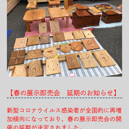
保証とサポート
よくある質問
採用情報
お問い合わせ
ヒノキプロジェクト
お客様の声
木材辞典
Event
Contact
In
Fa
LI
st
ce
N
ag
bo
E
ra
ok
m
【春の展示即売会 延期のお知らせ】
新型コロナウイルス感染者が全国的に再増
加傾向になっており、春の展示即売会の開
催の延期が決定されました。