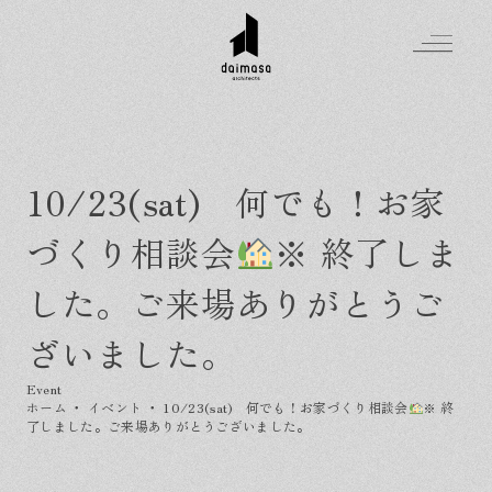
10/23(sat) 何でも！お家
Greeting
づくり相談会
※ 終了しま
Made in DAIMASA
はじめましての方へ
した。ご来場ありがとうご
For customer
私たちの想い
Topics
ざいました。
オーダーメイドの住まい
施工実績
Company
素材のこだわり
スタイル集
お知らせ
ホーム
・
イベント
・
10/23(sat) 何でも！お家づくり相談会
※ 終
Contact
住まいの特性
イベントを探す
了しました。ご来場ありがとうございました。
イベント
会社概要
家づくりの流れ
気軽に相談会
スタッフ紹介
資料請求