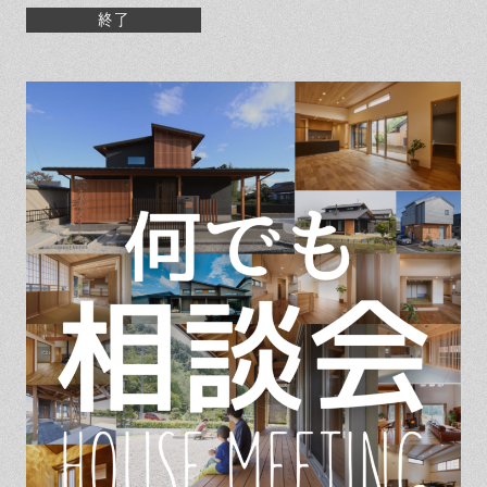
保証とサポート
よくある質問
採用情報
終了
お問い合わせ
ヒノキプロジェクト
お客様の声
木材辞典
Event
Contact
In
Fa
LI
st
ce
N
ag
bo
E
ra
ok
m