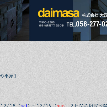
の平屋】
/12/18
（
sat
）
– 12/19
（
sun
）２日間の限定公