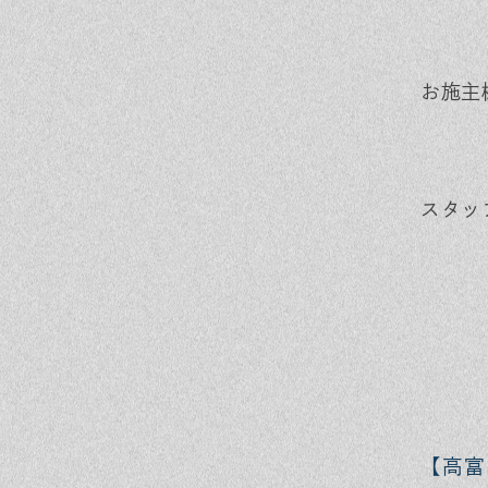
お施主
スタッ
【高富