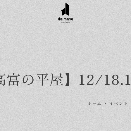
【高富の平屋】12/18
ホーム
・
イベント
r customer
Topics
Company
Contact
工実績
お知らせ
会社概要
資料請求
タイル集
イベント
スタッフ紹介
お問い合わせ