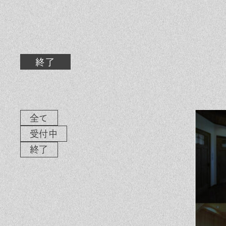
素材のこだわり
イ
住まいの特性
気
家づくりの流れ
よ
終了
保証とサポート
お
ヒノキプロジェクト
木
全て
受付中
終了
In
Fa
LI
st
ce
N
ag
bo
E