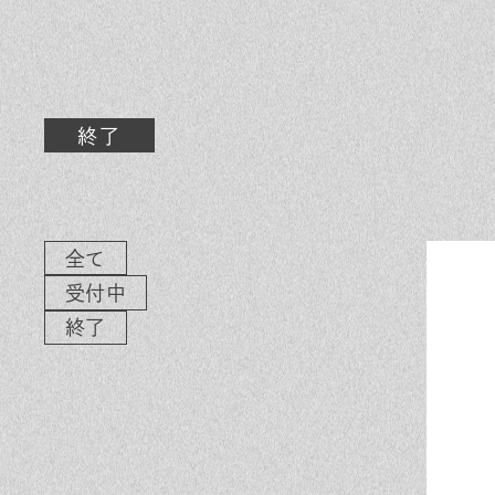
素材のこだわり
イ
住まいの特性
気
家づくりの流れ
よ
終了
保証とサポート
お
ヒノキプロジェクト
木
全て
受付中
終了
In
Fa
LI
st
ce
N
ag
bo
E