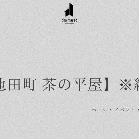
E【池田町 茶の平屋】
ホーム
・
イベント
r customer
Topics
Company
Contact
工実績
お知らせ
会社概要
資料請求
タイル集
イベント
スタッフ紹介
お問い合わせ