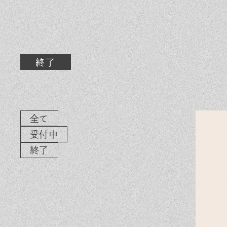
素材のこだわり
イ
住まいの特性
気
家づくりの流れ
よ
終了
保証とサポート
お
ヒノキプロジェクト
木
全て
受付中
終了
In
Fa
LI
st
ce
N
ag
bo
E