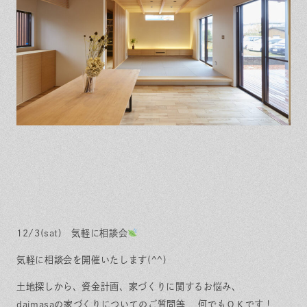
保証とサポート
よくある質問
採用情報
お問い合わせ
ヒノキプロジェクト
お客様の声
木材辞典
Event
Contact
In
Fa
LI
st
ce
N
ag
bo
E
ra
ok
m
12/3(sat) 気軽に相談会
気軽に相談会を開催いたします(^^)
土地探しから、資金計画、家づくりに関するお悩み、
daimasaの家づくりについてのご質問等 何でもＯＫです！