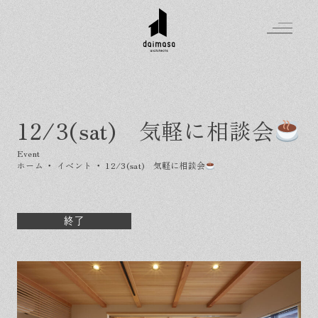
12/3(sat) 気軽に相談会
Greeting
Made in DAIMASA
ホーム
・
イベント
・
12/3(sat) 気軽に相談会
はじめましての方へ
For customer
私たちの想い
Topics
オーダーメイドの住まい
終了
施工実績
Company
素材のこだわり
スタイル集
お知らせ
Contact
住まいの特性
イベントを探す
イベント
会社概要
家づくりの流れ
気軽に相談会
スタッフ紹介
資料請求