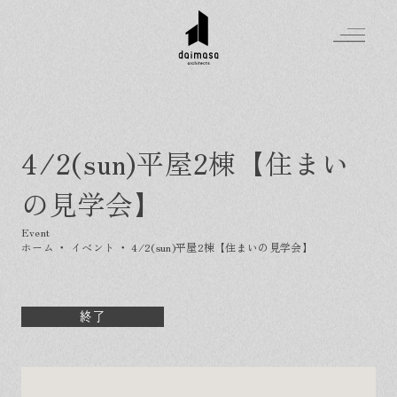
4/2(sun)平屋2棟【住まい
Greeting
の見学会】
Made in DAIMASA
はじめましての方へ
For customer
私たちの想い
ホーム
・
イベント
・
4/2(sun)平屋2棟【住まいの見学会】
Topics
オーダーメイドの住まい
施工実績
Company
素材のこだわり
スタイル集
お知らせ
終了
Contact
住まいの特性
イベントを探す
イベント
会社概要
家づくりの流れ
気軽に相談会
スタッフ紹介
資料請求