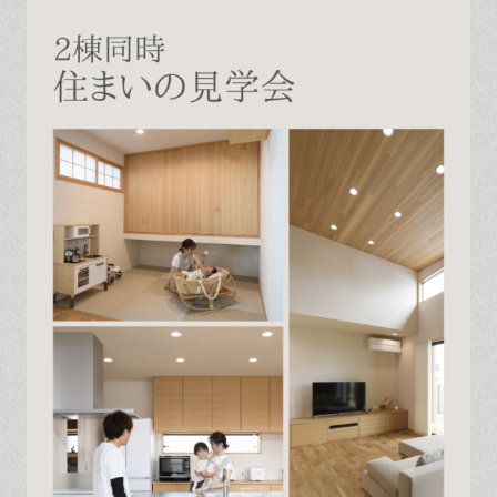
保証とサポート
よくある質問
採用情報
お問い合わせ
ヒノキプロジェクト
お客様の声
木材辞典
Event
Contact
In
Fa
LI
st
ce
N
ag
bo
E
ra
ok
m