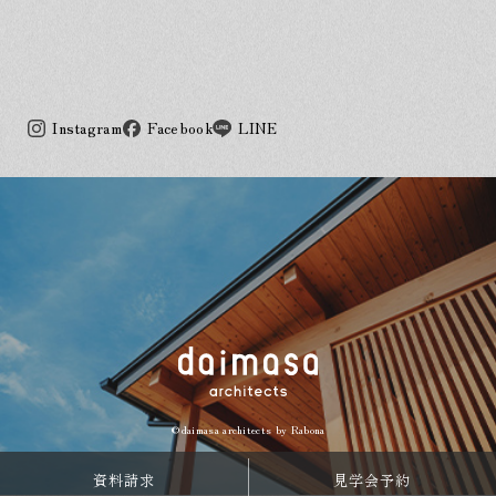
Instagram
Facebook
LINE
©daimasa architects by
Rabona
資料請求
見学会予約