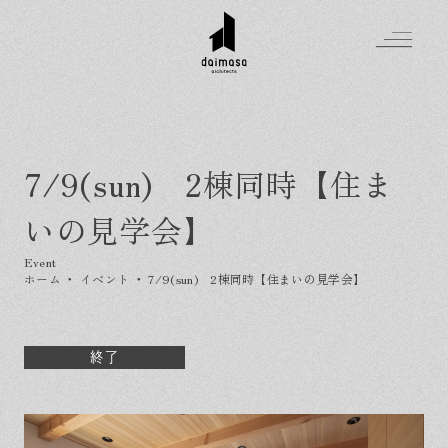
7/9(sun) 2棟同時【住ま
Greeting
いの見学会】
Made in DAIMASA
はじめましての方へ
For customer
私たちの想い
ホーム
・
イベント
・
7/9(sun) 2棟同時【住まいの見学会】
Topics
オーダーメイドの住まい
施工実績
Company
素材のこだわり
スタイル集
お知らせ
終了
Contact
住まいの特性
イベントを探す
イベント
会社概要
家づくりの流れ
気軽に相談会
スタッフ紹介
資料請求