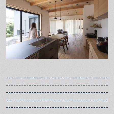
保証とサポート
よくある質問
採用情報
お問い合わせ
ヒノキプロジェクト
お客様の声
木材辞典
Event
Contact
In
Fa
LI
st
ce
N
ag
bo
E
ra
ok
m