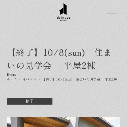
【終了】10/8(sun) 住ま
Greeting
いの見学会 平屋2棟
Made in DAIMASA
はじめましての方へ
For customer
私たちの想い
ホーム
・
イベント
・
【終了】10/8(sun) 住まいの見学会 平屋2棟
Topics
オーダーメイドの住まい
施工実績
Company
素材のこだわり
スタイル集
お知らせ
終了
Contact
住まいの特性
イベントを探す
イベント
会社概要
家づくりの流れ
気軽に相談会
スタッフ紹介
資料請求