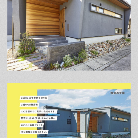
保証とサポート
よくある質問
採用情報
お問い合わせ
ヒノキプロジェクト
お客様の声
木材辞典
Event
Contact
In
Fa
LI
st
ce
N
ag
bo
E
ra
ok
m