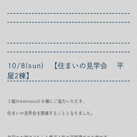
10/8(sun) 【住まいの見学会 平
屋2棟】
２組のdaimasaＯＢ様にご協力いただき、
住まいの見学会
を開催することとなりました。