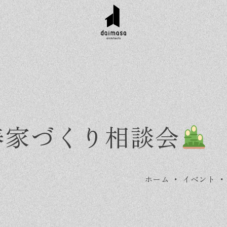
春家づくり相談会
ホーム
・
イベント
r customer
Topics
Company
Contact
工実績
お知らせ
会社概要
資料請求
タイル集
イベント
スタッフ紹介
お問い合わせ