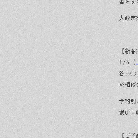
皆さま
大政建
【新春
1/6（
各日①1
※相談
予約制
場所：
【ご予