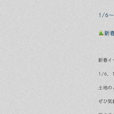
1/6～
新
新春イ
1/6，
土地の
ぜひ気