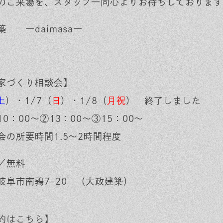
のご来場を、スタッフ一同心よりお待ちしております
築 ―daimasa―
家づくり相談会】
土
）・1/7（
日
）・1/8（
月祝
） 終了しました
0：00～②13：00～③15：00～
会の所要時間1.5～2時間程度
／無料
岐阜市南鶉7-20 （大政建築）
約はこちら】