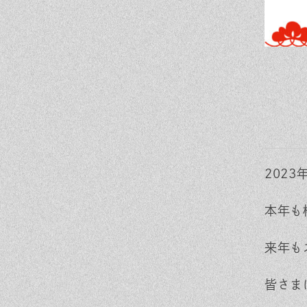
202
本年も
来年も
皆さま