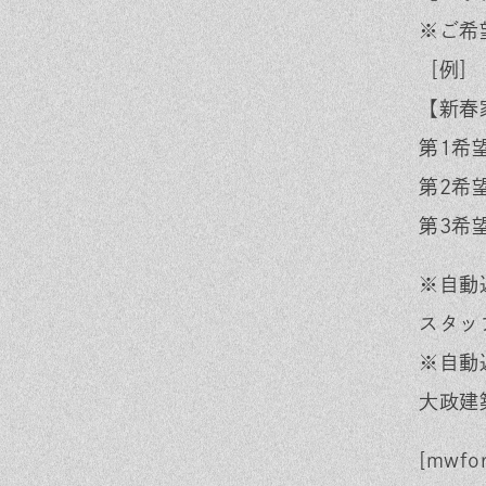
※ご希
［例］
【新春
第1希
第2希
第3希
※自動
スタッ
※自動
大政建
[mwfo