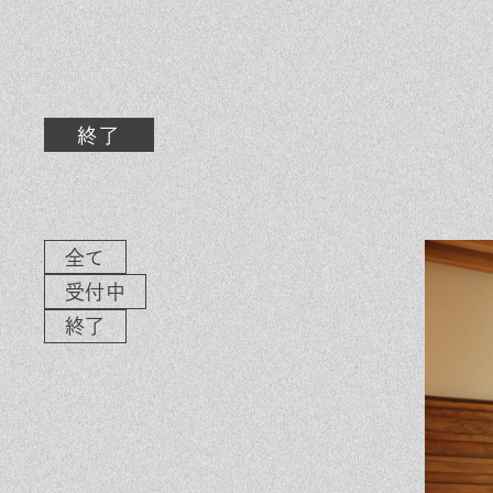
素材のこだわり
イ
住まいの特性
気
家づくりの流れ
よ
終了
保証とサポート
お
ヒノキプロジェクト
木
全て
受付中
終了
In
Fa
LI
st
ce
N
ag
bo
E