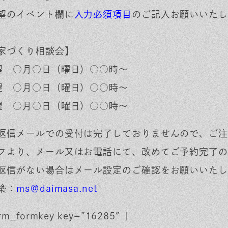
望のイベント欄に
入力必須項目
のご記入お願いいたし
家づくり相談会】
望 ○月○日（曜日）○○時～
望 ○月○日（曜日）○○時～
望 ○月○日（曜日）○○時～
返信メールでの受付は完了しておりませんので、ご注
フより、メール又はお電話にて、改めてご予約完了の
返信がない場合はメール設定のご確認をお願いいたし
築：
ms＠daimasa.net
rm_formkey key=”16285″]