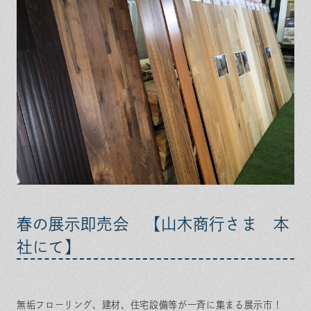
保証とサポート
よくある質問
採用情報
お問い合わせ
ヒノキプロジェクト
お客様の声
木材辞典
Event
Contact
In
Fa
LI
st
ce
N
ag
bo
E
ra
ok
m
春の展示即売会 【山木商行さま 本
社にて】
無垢フローリング、建材、住宅設備等が一斉に集まる展示市！