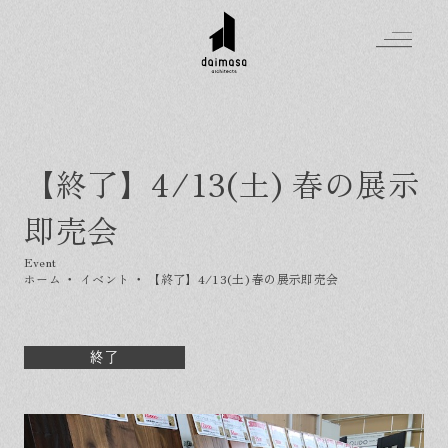
【終了】4/13(土) 春の展示
Greeting
即売会
Made in DAIMASA
はじめましての方へ
For customer
私たちの想い
ホーム
・
イベント
・
【終了】4/13(土) 春の展示即売会
Topics
オーダーメイドの住まい
施工実績
Company
素材のこだわり
スタイル集
お知らせ
終了
Contact
住まいの特性
イベントを探す
イベント
会社概要
家づくりの流れ
気軽に相談会
スタッフ紹介
資料請求