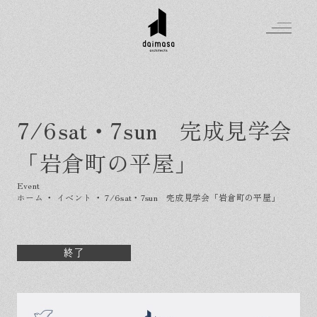
7/6sat・7sun 完成見学会
Greeting
「岩倉町の平屋」
Made in DAIMASA
はじめましての方へ
For customer
私たちの想い
ホーム
・
イベント
・
7/6sat・7sun 完成見学会「岩倉町の平屋」
Topics
オーダーメイドの住まい
施工実績
Company
素材のこだわり
スタイル集
お知らせ
終了
Contact
住まいの特性
イベントを探す
イベント
会社概要
家づくりの流れ
気軽に相談会
スタッフ紹介
資料請求