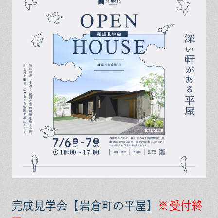
保証とサポート
よくある質問
採用情報
お問い合わせ
ヒノキプロジェクト
お客様の声
木材辞典
Event
Contact
In
Fa
LI
st
ce
N
ag
bo
E
ra
ok
m
完成見学会
【岩倉町の平屋】
※受付終