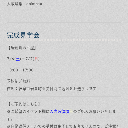
大政建築 daimasa
完成見学会
【岩倉町の平屋】
7/6(
土
)－7/7(
日
)
10:00 – 17:00
予約制／無料
住所：岐阜市岩倉町※受付時に地図をお送りします
【ご予約はこちら】
※ご希望のイベント欄に
入力必須項目
のご記入お願いいたしま
す。
※自動返信メールでの受付は完了しておりませんので、ご注意く