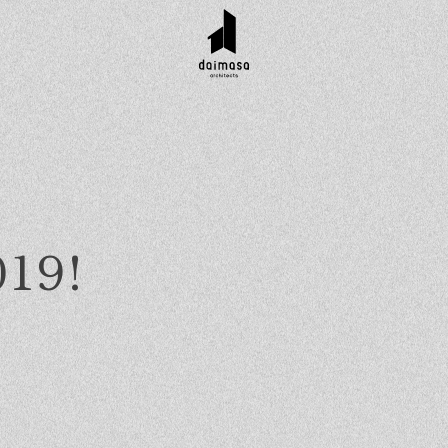
019!
r customer
Topics
Company
Contact
工実績
お知らせ
会社概要
資料請求
タイル集
イベント
スタッフ紹介
お問い合わせ