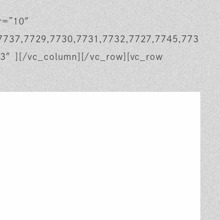
er=”10″
7737,7729,7730,7731,7732,7727,7745,773
:3″][/vc_column][/vc_row][vc_row