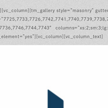
][vc_column][tm_gallery style=”masonry” gutt
=”7725,7733,7726,7742,7741,7740,7739,7738,
7736,7746,7744,7743″ columns=”xs:2;sm:3;lg
_element=”yes”][vc_column][vc_column_text]