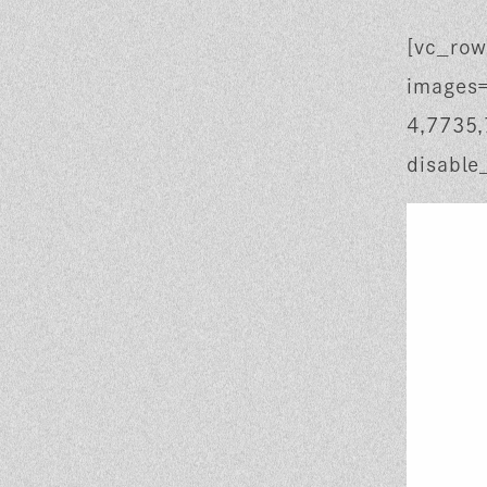
[vc_row
images
4,7735,
disable