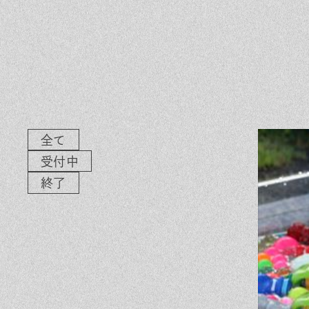
素材のこだわり
イ
住まいの特性
気
家づくりの流れ
よ
保証とサポート
お
ヒノキプロジェクト
木
全て
受付中
終了
In
Fa
LI
st
ce
N
ag
bo
E