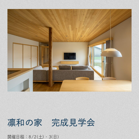
保証とサポート
よくある質問
採用情報
お問い合わせ
ヒノキプロジェクト
お客様の声
木材辞典
Event
Contact
In
Fa
LI
st
ce
N
ag
bo
E
ra
ok
m
凛和の家 完成見学会
開催日程：8/2(土)・3(日)