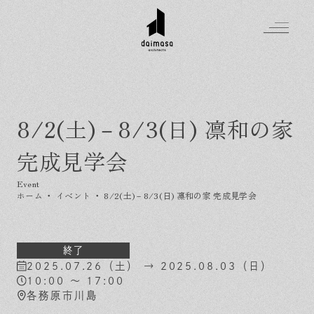
8/2(土)－8/3(日) 凛和の家
Greeting
完成見学会
Made in DAIMASA
はじめましての方へ
For customer
私たちの想い
ホーム
・
イベント
・
8/2(土)－8/3(日) 凛和の家 完成見学会
Topics
オーダーメイドの住まい
施工実績
Company
素材のこだわり
スタイル集
お知らせ
終了
2025.07.26（土） → 2025.08.03（日）
Contact
住まいの特性
イベントを探す
イベント
会社概要
10:00 ～ 17:00
家づくりの流れ
気軽に相談会
各務原市川島
スタッフ紹介
資料請求