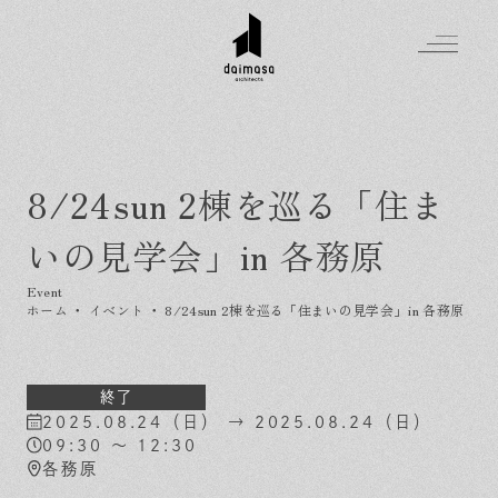
8/24sun 2棟を巡る「住ま
Greeting
いの見学会」in 各務原
Made in DAIMASA
はじめましての方へ
For customer
私たちの想い
ホーム
・
イベント
・
8/24sun 2棟を巡る「住まいの見学会」in 各務原
Topics
オーダーメイドの住まい
施工実績
Company
素材のこだわり
スタイル集
お知らせ
終了
2025.08.24（日） → 2025.08.24（日）
Contact
住まいの特性
イベントを探す
イベント
会社概要
09:30 ～ 12:30
家づくりの流れ
気軽に相談会
各務原
スタッフ紹介
資料請求