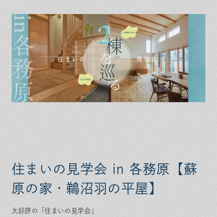
保証とサポート
よくある質問
採用情報
お問い合わせ
ヒノキプロジェクト
お客様の声
木材辞典
Event
Contact
In
Fa
LI
st
ce
N
ag
bo
E
ra
ok
m
住まいの見学会 in 各務原【蘇
原の家・鵜沼羽の平屋】
大好評の「住まいの見学会」