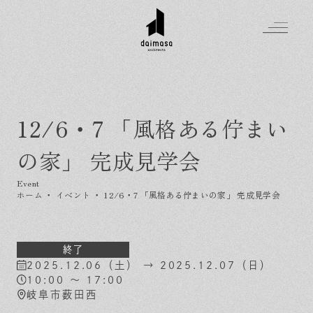
12/6・7 「風格ある佇まい
Greeting
の家」 完成見学会
Made in DAIMASA
はじめましての方へ
For customer
私たちの想い
ホーム
・
イベント
・
12/6・7 「風格ある佇まいの家」 完成見学会
Topics
オーダーメイドの住まい
施工実績
Company
素材のこだわり
スタイル集
お知らせ
終了
2025.12.06（土） → 2025.12.07（日）
Contact
住まいの特性
イベントを探す
イベント
会社概要
10:00 ～ 17:00
家づくりの流れ
気軽に相談会
岐阜市薮田西
スタッフ紹介
資料請求