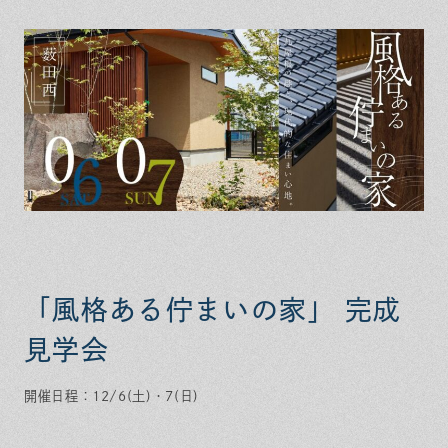
保証とサポート
よくある質問
採用情報
お問い合わせ
ヒノキプロジェクト
お客様の声
木材辞典
Event
Contact
In
Fa
LI
st
ce
N
ag
bo
E
ra
ok
m
「風格ある佇まいの家」 完成
見学会
開催日程：12/6(土)・7(日)