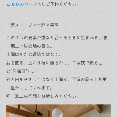
こちらのページ
よりご予約ください。
「薪ストーブ×土間×平屋」
この３つの要素が重なり合ったときに生まれる、唯
一無二の居心地の良さ。
土間はただの通路ではなく、
薪を置き、上がり框に腰をかけ、ご家族で炎を囲
む“居場所”に。
外と内をやさしくつなぐ土間が、平屋の暮らしを更
に豊かにしてくれます。
唯一無二の空間をお愉しみください。