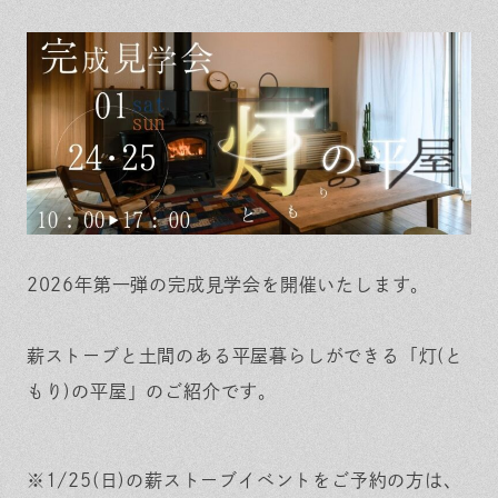
保証とサポート
よくある質問
採用情報
お問い合わせ
ヒノキプロジェクト
お客様の声
木材辞典
Event
Contact
In
Fa
LI
st
ce
N
ag
bo
E
ra
ok
2026年第一弾の完成見学会を開催いたします。
m
薪ストーブと土間のある平屋暮らしができる「灯(と
もり)の平屋」のご紹介です。
※1/25(日)の薪ストーブイベントをご予約の方は、