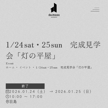
1/24sat・25sun 完成見学
Greeting
会「灯の平屋」
Made in DAIMASA
はじめましての方へ
For customer
私たちの想い
ホーム
・
イベント
・
1/24sat・25sun 完成見学会「灯の平屋」
Topics
オーダーメイドの住まい
施工実績
Company
素材のこだわり
スタイル集
お知らせ
終了
2026.01.24（土） → 2026.01.25（日）
Contact
住まいの特性
イベントを探す
イベント
会社概要
10:00 ～ 17:00
家づくりの流れ
気軽に相談会
羽島
スタッフ紹介
資料請求